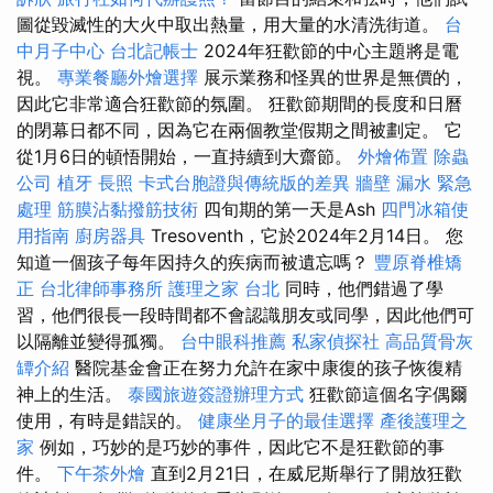
圖從毀滅性的大火中取出熱量，用大量的水清洗街道。
台
中月子中心
台北記帳士
2024年狂歡節的中心主題將是電
視。
專業餐廳外燴選擇
展示業務和怪異的世界是無價的，
因此它非常適合狂歡節的氛圍。 狂歡節期間的長度和日曆
的閉幕日都不同，因為它在兩個教堂假期之間被劃定。 它
從1月6日的頓悟開始，一直持續到大齋節。
外燴佈置
除蟲
公司
植牙
長照
卡式台胞證與傳統版的差異
牆壁 漏水 緊急
處理
筋膜沾黏撥筋技術
四旬期的第一天是Ash
四門冰箱使
用指南
廚房器具
Tresoventh，它於2024年2月14日。 您
知道一個孩子每年因持久的疾病而被遺忘嗎？
豐原脊椎矯
正
台北律師事務所
護理之家 台北
同時，他們錯過了學
習，他們很長一段時間都不會認識朋友或同學，因此他們可
以隔離並變得孤獨。
台中眼科推薦
私家偵探社
高品質骨灰
罈介紹
醫院基金會正在努力允許在家中康復的孩子恢復精
神上的生活。
泰國旅遊簽證辦理方式
狂歡節這個名字偶爾
使用，有時是錯誤的。
健康坐月子的最佳選擇
產後護理之
家
例如，巧妙的是巧妙的事件，因此它不是狂歡節的事
件。
下午茶外燴
直到2月21日，在威尼斯舉行了開放狂歡