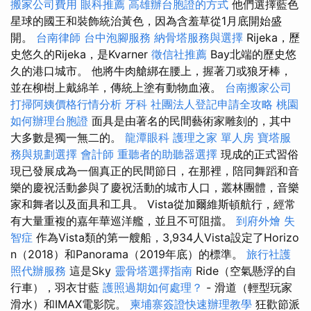
搬家公司費用
眼科推薦
高雄辦台胞證的方式
他們選擇藍色
星球的國王和裝飾統治黃色，因為含羞草從1月底開始盛
開。
台南律師
台中泡腳服務
納骨塔服務與選擇
Rijeka，歷
史悠久的Rijeka，是Kvarner
徵信社推薦
Bay北端的歷史悠
久的港口城市。 他將牛肉艙綁在腰上，握著刀或狼牙棒，
並在柳樹上戴綿羊，傳統上塗有動物血液。
台南搬家公司
打掃阿姨價格行情分析
牙科
社團法人登記申請全攻略
桃園
如何辦理台胞證
面具是由著名的民間藝術家雕刻的，其中
大多數是獨一無二的。
龍潭眼科
護理之家 單人房
寶塔服
務與規劃選擇
會計師
重聽者的助聽器選擇
現成的正式習俗
現已發展成為一個真正的民間節日，在那裡，陪同舞蹈和音
樂的慶祝活動參與了慶祝活動的城市人口，叢林團體，音樂
家和舞者以及面具和工具。 Vista從加爾維斯頓航行，經常
有大量重複的嘉年華巡洋艦，並且不可阻擋。
到府外燴
失
智症
作為Vista類的第一艘船，3,934人Vista設定了Horizo​​
n（2018）和Panorama（2019年底）的標準。
旅行社護
照代辦服務
這是Sky
靈骨塔選擇指南
Ride（空氣懸浮的自
行車），羽衣甘藍
護照過期如何處理？
- 滑道（輕型玩家
滑水）和IMAX電影院。
柬埔寨簽證快速辦理教學
狂歡節派