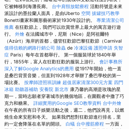
它被轉移到海灘長廊。
台中肩頸放鬆療程
活動符號是未來
派設計的墨拉蘭人面具，是由Uberto
空間
拔罐技巧教學
Bonetti畫家和圖形藝術家於1930年設計的。
專業清潔公司
推薦
在狂歡節上，我們可以欣賞世界上最大的寓言遊行遊
行。
外燴
在法國城市中，尼斯（Nice）是阿祖爾特
（Azúrt）海岸的首都，儘管狂歡節巴黎狂歡節（Carnival
值得信賴的網路行銷公司
除蟲
de
冷凍設備
護照申請
失智
症
Paris）每年在首都舉行。 第一個服裝球於1840年舉
行，1855年，富人在狂歡狂歡的服裝上游行。
會計事務所
深入了解Google Analytics的應用
從1917年開始，他一直
是桑巴背景音樂，但直到1928年才舉辦了桑巴學校的第一
場比賽。
按摩師證照班訓練
超值居家清潔300元方案
四門
冰箱
助聽器補助
安養院 新北市
康乃馨的高潮是玫瑰的星
期一，當時志願者穿著城市的幾個地區，在圍觀者中撒了巧
克力和糖果。
詳細實用的Google SEO教學資料
台中外燴
在午夜的所有日子娛樂活動之後，週二，他們說再見，以燃
燒生命來安慰和冬天。 如果我們想對狂歡節進行排名，里
約一定會降落在名單的開頭。
白蟻
台中撥筋療程
一方面，