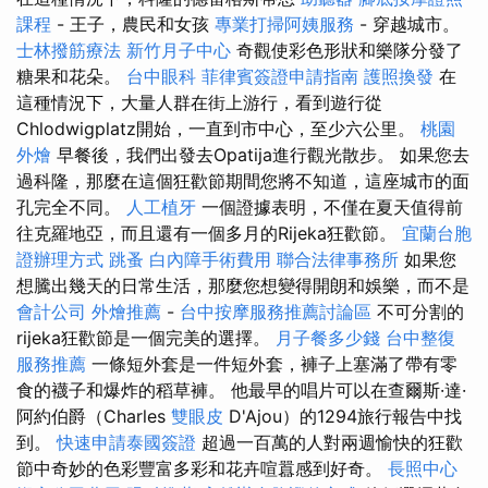
課程
- 王子，農民和女孩
專業打掃阿姨服務
- 穿越城市。
士林撥筋療法
新竹月子中心
奇觀使彩色形狀和樂隊分發了
糖果和花朵。
台中眼科
菲律賓簽證申請指南
護照換發
在
這種情況下，大量人群在街上游行，看到遊行從
Chlodwigplatz開始，一直到市中心，至少六公里。
桃園
外燴
早餐後，我們出發去Opatija進行觀光散步。 如果您去
過科隆，那麼在這個狂歡節期間您將不知道，這座城市的面
孔完全不同。
人工植牙
一個證據表明，不僅在夏天值得前
往克羅地亞，而且還有一個多月的Rijeka狂歡節。
宜蘭台胞
證辦理方式
跳蚤
白內障手術費用
聯合法律事務所
如果您
想騰出幾天的日常生活，那麼您想變得開朗和娛樂，而不是
會計公司
外燴推薦
-
台中按摩服務推薦討論區
不可分割的
rijeka狂歡節是一個完美的選擇。
月子餐多少錢
台中整復
服務推薦
一條短外套是一件短外套，褲子上塞滿了帶有零
食的襪子和爆炸的稻草褲。 他最早的唱片可以在查爾斯·達·
阿約伯爵（Charles
雙眼皮
D'Ajou）的1294旅行報告中找
到。
快速申請泰國簽證
超過一百萬的人對兩週愉快的狂歡
節中奇妙的色彩豐富多彩和花卉喧囂感到好奇。
長照中心