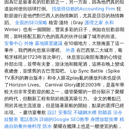
因為它是最著名的狂歡節之一，另一方面，因為他們真的知
道如何使街頭球打倒。
找值得信賴的Accounting Firm
狂
歡節遊行是他們對巴西人的熱情舞蹈，尤其是莎莎的熱情舞
蹈。
全面的SEO策略
格雷·溫特（Gray
護理之家 永和
Winter）也有一個開朗，豐富多彩的日子，例如在狂歡節期
間，當時搭配五顏六色的面具的伙伴佔據了城市的街道。
安養中心
外燴
墓地購置建議
在10個地方，大致掩蓋了這一
事件，我們將向您展示哪裡。
外遇
在巴西第二大城市，葡
萄牙移民於1723年首次舉行。 休息室以南部海灘的心情從
外部出現，並帶有夫妻，游泳池和雞尾酒，這將在晚上變成
夜總會，並懷舊的古巴雪茄吧。 Lip Sync Battle（Spike
TV系列的舞台版本）和令人眼花play亂的播放列表也提供
了Horizo​​n Lives。 Carnival Glory建於2003年，是嘉年華
較大但非常受歡迎的船之一，儘管榮耀的一部分顯示了榮耀
的時代，但翻新工程有助於維護其吸引力。 全文的餐點已
用於其他主流巡遊，但是隨著新船的開始，點菜的選擇已經
出現。 - 慶功宴餐飲
設計
安養院
不鏽鋼水槽
助聽器
法令
紋醫美
電話查詢
詳細的Google SEO教學
身體放鬆按摩
精
緻自助餐外燴料理
防水
榮耀在艦隊上也是一艘便宜的船，