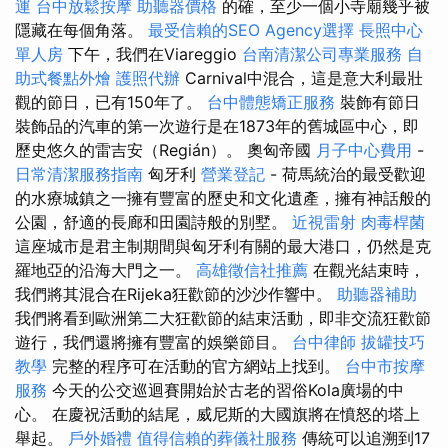
運
台中放鬆按摩
助聽器價格
的確，至少一個小寺廟幾乎被
隱藏在每個角落。
最受信賴的SEO Agency選擇
長照中心
單人房
下午，我們在Viareggio
台南清潔公司專業服務
自
助式餐點外燴
護照代辦
Carnival中混合，這是意大利最壯
觀的節日，已有150年了。
台中體態矯正服務
裝飾有節日
裝飾品的汽車的第一次遊行是在1873年的舊城區中心，即
歷史悠久的雷吉安（Regián）。 奧匈帝國
月子中心費用
-
日常清潔服務指南
匈牙利
營業登記
- 荷馬統治的最受歡迎
的水療城鎮之一擁有豐富的歷史和文化遺產，擁有神話般的
公園，舒適的長廊和田園詩般的別墅。
近視雷射
肉毒桿菌
這座城市是君主制期間與匈牙利有關的最大港口，仍然是克
羅地亞的沿海大門之一。
高雄徵信社推薦
在觀光結束時，
我們將其混合在Rijeka狂歡節的沙沙作響中。
助聽器補助
我們將看到歐洲第二大狂歡節的結束活動，即非交流狂歡節
遊行，我們還將擁有豐富的娛樂節目。
台中律師
拔罐技巧
教學
完整的程序可在活動的官方網站上找到。
台中市按摩
服務
今天的公交巡迴賽開始於古老的習俗Kola廣場的中
心。 在慶祝活動的結尾，威尼斯的大國旗將在憤怒的塔上
舉起。
戶外婚禮
值得信賴的葬儀社服務
傳統可以追溯到17