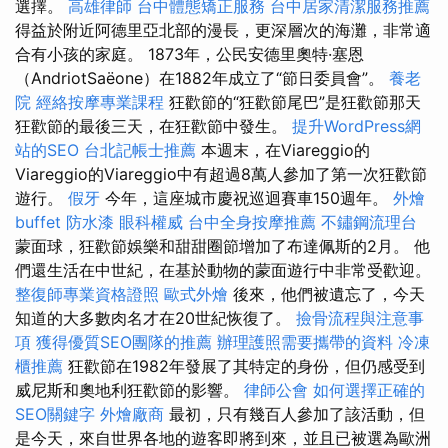
選擇。
高雄律師
台中體態矯正服務
台中居家清潔服務推薦
得益於附近阿德里亞北部的漫長，更深層次的海灘，非常適
合有小孩的家庭。 1873年，公民安德里奧特·塞恩
（AndriotSaëone）在1882年成立了“節日委員會”。
養老
院
經絡按摩專業課程
狂歡節的“狂歡節尾巴”是狂歡節那天
狂歡節的最後三天，在狂歡節中發生。
提升WordPress網
站的SEO
台北記帳士推薦
本週末，在Viareggio的
Viareggio的Viareggio中有超過8萬人參加了第一次狂歡節
遊行。
假牙
今年，這座城市慶祝巡迴賽車150週年。
外燴
buffet
防水漆
眼科權威
台中全身按摩推薦
不鏽鋼流理台
蒙面球，狂歡節娛樂和甜甜圈節增加了布達佩斯的2月。 他
們還生活在中世紀，在基於動物的蒙面遊行中非常受歡迎。
整復師專業資格證照
歐式外燴
後來，他們被遺忘了，今天
知道的大多數肉名才在20世紀恢復了。
撿骨流程與注意事
項
獲得優質SEO團隊的推薦
辦理護照需要攜帶的資料
冷凍
櫃推薦
狂歡節在1982年發展了其特定的身份，但仍感受到
威尼斯和奧地利狂歡節的影響。
律師公會
如何選擇正確的
SEO關鍵字
外燴廠商
最初，只有幾百人參加了該活動，但
是今天，來自世界各地的遊客即將到來，並且已被選為歐洲