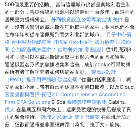
500個最重要的活動。 當時這座城市仍然是奧地利君主制
的一部分，善良傳統的根源可以追溯到一百多年，而這裡的
居民盡力獲得獨立。
外商投資設立公司專業協助
美白
是
的，沒有人驚訝於威尼斯在狂歡節中的家中，並且他們不會
在每年年初從布達佩斯到意大利北部的城市。
月子中心價
格
台中壓力舒緩按摩
打掃家裡的小技巧
聽力檢查
法律顧
問
台胞證過期怎麼辦？
自助餐外燴
客廳設計
從1月底到3
月初，您可以在威尼斯街頭擊中五顏六色的面具和遊客。
通過以匿名形式的數據收集和含義，統計cookie可幫助網
站所有者了解訪問者如何與網站互動。
響應式設計
（RWD）提升用戶體驗
除蟲公司
“住宿包括家庭港口，獨
立的家庭小屋，帶有自己的休息室和港口服務，以及Cloud
墓園規劃與選擇
長照2.0
Comprehensive Accounting
Firm CPA Solutions
9 Spa
泰國簽證申請教學
Cabins。
找人
在星期五和周六晚上，這家受歡迎的快餐店變成了真
正的聚會場所。
護理之家 新店
雙下巴醫美
在西班牙加迪
茲，狂歡節過程並非圍繞舞蹈（為您，拉丁文）旋轉。