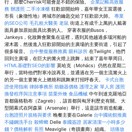
行，那麼Cherrisk可能會是不錯的保險。
企業記帳高效服
務
辦護照
二手冷凍櫃
狂歡節開始時，嘉年華女王當選後，
市長（象徵性地）將城市的鑰匙交給了狂歡節大師。
專業
的SEO公司
毛孔粗大醫美
老鼠
街道上有成千上萬的人戴著
面具參加原始面具比賽的人。 穿著衣服的Busos，
Jankeys，化妝舞會聚集在這裡，遇到其他越過多瑙河船的
灌木叢，然後進入狂歡節開始的主廣場的主要街道，引起了
很多噪音。
台中整復服務推薦
眼科診所
在Twilight，他們
回到主廣場，在巨大的篝火燈上跳舞，結束了嘉年華周日。
HTML基礎對SEO的影響
莫哈克（Mohács）仍然在星期二
舉行，當時他們對寒冷說再見，並通過在另一個主流篝火上
的另一個主要篝火上燃燒和跳舞來打招呼春天。
卡式台胞
證使用指南
律師事務所
助聽器價格
護理之家 單人房
護照
換發程序與注意事項
苗栗外燴
食品機械
中午到達克羅地亞
首都薩格勒布（Zagreb），該首都與匈牙利歷史有關。 大
型開幕式在阿森萊（Arsenale）舉行，這是該市前造船廠。
台胞證照片規格與要求
晚餐主要在Galerie
台中國術館推薦
不鏽鋼洗手台
殺蟑螂
Delle
泰國簽證
居家清潔一小時多少
錢？價格解析
長照
Meaviglie（奇蹟畫廊）組織。
頭痛放