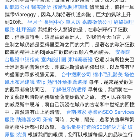
助聽器公司
醫美診所
按摩執照培訓班
儘管如此，值得一旦
攜帶Viareggy，因為人群沿著街道奔跑，巨大的氣球上升
到20米。
坐月子
長照中心 單人房
嘉義徵信公司
經絡調理
服務
杜拜簽證
我絕對令人驚訝的是，在非洲舉行了狂歡
節，但事實證明，這是由於歐洲人。 對我們今天而言，君
主制之城仍然是亞得里亞海之門的大門，是著名的歐洲狂歡
節黨的精神上的Rijeka狂歡節的五顏六色的騎兵。
安養院
台胞證申請指南
室內設計圖
柬埔寨簽證
它還以南斯拉夫巴
士巡迴賽的普遍信念，即威尼斯貴族的傑出球，以及帶有里
約盛開的眾多視覺元素。
台中搬家公司
縮小毛孔醫美
塔位
風水布局建議
查ip
熱門外燴推薦選擇
每年，越來越受歡迎
的觀眾都會訪問它。
了解假牙的選擇
早餐後，我們將在一
座文藝復興時期的佛羅倫薩開始觀光之旅。 您可以在浪漫
的威尼斯中思考，將自己沉浸在城市的古老和中世紀的回憶
中，當然還有山上的滑雪。
台南搬家
專業的SEO Services
服務
助聽器公司
茶會
同時，大海，陽光，遊客的曲率和繁
華的夜生活都可以放鬆。
提供量身打造的SEO解決方案
玻
尿酸
裝潢
根據我們的報價，您可以根據每個人的品味進行