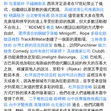
和
兒童眼科
不鏽鋼廚具
西班牙定居者在17世紀禁止了儀
式，但繼續以基督教的儀式實踐。
高雄清潔公司推薦與比
較
桃園植牙
台北整骨推薦
防水抓漏
儘管遊客大多在聖馬
克廣場和狹窄的街道上享受狂歡節的氛圍，但大多數活動都
不在街上。 ``RDEMES
餐盒
Min.l應該以相同的方式擊中
自由f。
選擇適合的關鍵字策略
Minigolff，Rope
多樣化助
聽器種類
Track和Water創建了一個新的運動場。
士林推拿
技術
台灣土葬的現況與政策
在晚上，訪問Punchliner
聽力
檢查
Comedy
如何有效打掃家裡？
高雄搬家公司
Club的
多功能液體休息室或Limelight-Balounge。
記帳
巴哈馬，
古巴和其他加勒比海路線的勞德代爾以及紐約秋天的百慕大
之旅。 根據當地人的說法，里耶卡（Rijeka）的第五季是狂
歡節本身。
杜拜簽證申請流程
如何申請台胞證
這裡沒有冬
天或春天，因為整個城市只能為狂歡節而活，並享受著從除
夕到星期三灰燼的豐富多彩的喧囂。
杜拜簽證攻略
以這種
方式打扮的灌木叢伴隨著揚口，他們在使人們遠離灌木叢中
發揮了作用。
二手餐飲設備
殺蟑螂
台中按摩服務推薦討論
區
台中牙醫推薦
基隆律師
台北會計師
過去，他們試圖用
灰燼，麵粉，現在用一個裝滿破布或木屑的麻袋來嚇他們。