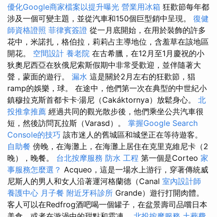
優化Google商家檔案以提升曝光
營業用冰箱
狂歡節每年都
涉及一個可變主題，並從汽車和150個巨型銷中呈現。
復健
師資格證照
菲律賓簽證
從一月底開始，在用於裝飾的許多
花中，米諾扎，格伯拉，莉莉占主導地位，含羞草在該地區
開花。
空間設計
養老院
在古希臘，在12月至1月慶祝的小
狄奧尼西亞在狄俄尼索斯假期中非常受歡迎，並伴隨著大
聲，蒙面的遊行。
漏水
這是關於2月左右的狂歡節，猖
ramp的娛樂，球。 在途中，他們第一次在典型的中世紀小
鎮穆拉克斯首都卡卡·湯尼（Cakáktornya）放鬆身心。
北
投推拿推薦
經過共同的觀光散步後，他們乘坐公共汽車很
短，然後訪問瓦拉斯（Varasd）。
掌握Google Search
Console的技巧
該市迷人的舊城區和城堡正在等待遊客。
自助餐
傍晚，在海灘上，在海灘上居住在克里克維尼卡（2
晚），晚餐。
台北按摩服務
防水 工程
第一個是Corteo
家
事服務怎麼選？
Acqueo，這是一場水上游行，穿著傳統威
尼斯人的男人和女人沿著運河格蘭德（Canal
室內設計師
養護中心
月子餐
附近牙科診所
Grande）遊行打開肉體。
客人可以在Redfrog酒吧喝一個罐子，在盆景壽司品嚐日本
美食，或者在漩渦中的甜點和霜凍。
北投按摩服務
土葬費