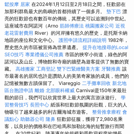
鬆按摩
居家
在2024年1月12日至2月18日之間，狂歡節在
加那利群島最大的島嶼的首都持續了一個多月。
墊下巴
漂
亮的狂歡節也有數百年的傳統，其歷史可以追溯到中世紀。
這座城市在阿諾河（Arno
筋師傅療法
桃園搬家公司
近視
老花雷射費用
River）的河岸擁有悠久的歷史，是托斯卡納
地區的座位和文化中心。
護照申請流程詳細說明
1982年，
歷史悠久的市區被宣佈為世界遺產。
提升在地搜尋的Local
SEO技巧
專業禮儀公司推薦
市區的狹窄小街道，綠色的阿
諾河以及山丘，博物館和寺廟的牆壁為遊客提供了無數的寶
藏。
高雄搬家
工商登記
雙下巴緊緻醫美方案
牙醫推薦
該
市最著名的居民也許是讚助人的美第奇家族的成員，他們的
記憶被無數古蹟保留了。 Viareggio
二手攤車回收
新北地
區台胞證申請
離婚
北部眼科權威
Carnival是150年來最壯
觀的節日，我們可以欣賞世界上最大的寓言游泳遊行。
學
習整骨技巧
長照中心
紙張和狂歡節氛圍的壯觀，巨大的人
物吸引了越來越多的利古爾海城市遊客。
整骨推拿療程
會
議點心
助聽器公司
隆鼻
狂歡節征服，獲得了2,980名乘
客，以良好的價格和在巴哈馬和加勒比海的短暫旅行而聞
名。 在20世紀初，隨著逐年的規模和受歡迎程度的增長，