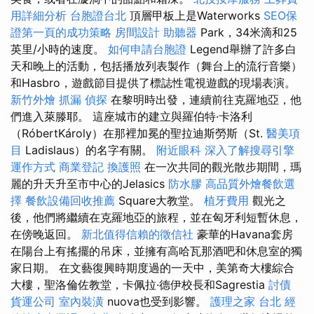
用詳細分析
台胞證台北
頂層甲板上是Waterworks
SEO保
證第一頁的成功策略
房間設計
助聽器
Park，34米滴和25
英里/小時的速度。
如何申請台胞證
Legend舉辦了許多白
天和晚上的活動，包括播放列表製作（舞台上的流行音樂）
和Hasbro，遊戲節目提供了標誌性電視遊戲的現場表演。
新竹外燴
抓漏
偵探
在黎明時出發，連續前往克羅地亞，他
們進入萊滕耶。 這座城市的建立與羅伯特·卡洛利
（RóbertKároly）在那裡加冕的聖拉迪斯勞斯（St.
醫美項
目
Ladislaus）的名字有關。
附近眼科
深入了解搜尋引擎
運作方式
商業登記
換護照
在一次共同的觀光散步期間，瑪
麗的升天升至市中心的Jelasics
防水膠
高品質外燴餐飲選
擇
餐飲設備回收推薦
Square大教堂。
植牙費用
觀光之
後，他們將繼續在克羅地亞的旅程，並在匈牙利短暫休息，
在傍晚返回。
新北值得信賴的徵信社
豪華的Havana套房
在陽台上有搖擺的吊床，並擁有高哈瓦那酒吧和休息室的獨
家日期。 在文藝復興時期度過的一天中，美第奇大樓綜合
大樓，聖洛倫佐教堂，卡佩拉·德伊校長和Sagrestia
討債
貨運公司
室內裝潢
nuova也受到影響。
護理之家 台北
經