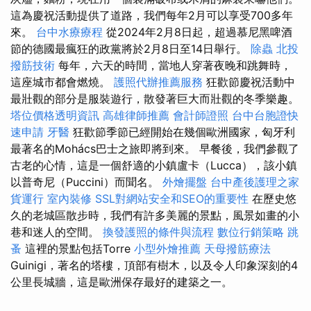
這為慶祝活動提供了道路，我們每年2月可以享受700多年
來。
台中水療療程
從2024年2月8日起，超過慕尼黑啤酒
節的德國最瘋狂的政黨將於2月8日至14日舉行。
除蟲
北投
撥筋技術
每年，六天的時間，當地人穿著夜晚和跳舞時，
這座城市都會燃燒。
護照代辦推薦服務
狂歡節慶祝活動中
最壯觀的部分是服裝遊行，散發著巨大而壯觀的冬季樂趣。
塔位價格透明資訊
高雄律師推薦
會計師證照
台中台胞證快
速申請
牙醫
狂歡節季節已經開始在幾個歐洲國家，匈牙利
最著名的Mohács巴士之旅即將到來。 早餐後，我們參觀了
古老的心情，這是一個舒適的小鎮盧卡（Lucca），該小鎮
以普奇尼（Puccini）而聞名。
外燴擺盤
台中產後護理之家
貨運行
室內裝修
SSL對網站安全和SEO的重要性
在歷史悠
久的老城區散步時，我們有許多美麗的景點，風景如畫的小
巷和迷人的空間。
換發護照的條件與流程
數位行銷策略
跳
蚤
這裡的景點包括Torre
小型外燴推薦
天母撥筋療法
Guinigi，著名的塔樓，頂部有樹木，以及令人印象深刻的4
公里長城牆，這是歐洲保存最好的建築之一。