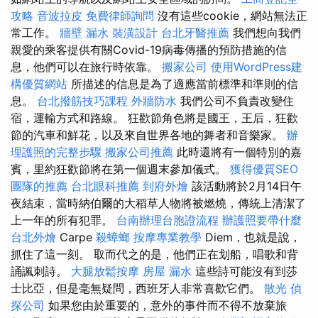
攻略
音波拉皮
免費律師詢問
沒有這些cookie，網站無法正
常工作。
牆壁 漏水
裝潢設計
台北牙醫推薦
我們想向我們
親愛的乘客提供有關Covid-19病毒傳播的預防措施的信
息，他們可以在旅行時依靠。
搬家公司
使用WordPress建
構優質網站
所描述的信息是為了適應當前標準和準則的信
息。
台北撥筋技巧課程
外牆防水
我們公司不負責改變住
宿，運輸方式和路線。 狂歡節角色將是國王，王后，狂歡
節的汽車和鮮花，以及來自世界各地的舞者和音樂家。
辦
理護照的完整步驟
搬家公司推薦
此時還將有一個特別的嘉
賓，里約狂歡節將在第一個週末參加儀式。
獲得優質SEO
團隊的推薦
台北眼科推薦
到府外燴
該活動將於2月14日午
夜結束，當時納伯爾的大稻草人物將被燃燒，傳統上清潔了
上一年的所有犯罪。
台南辦理台胞證流程
辦護照要帶什麼
台北外燴
Carpe
殺蟑螂
按摩專業教學
Diem，也就是說，
抓住了這一刻。 取而代之的是，他們正在划船，唱歌和背
誦諷刺詩。
大腿放鬆按摩
房屋 漏水
這些詩可能沒有到莎
士比亞，但是毫無疑問，西班牙人非常喜歡它們。
散光
偵
探公司
如果您由於重要的，意外的事件而不得不放棄旅