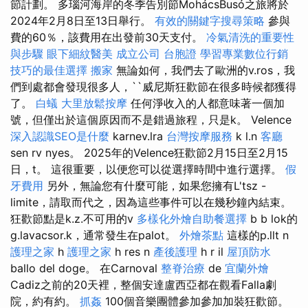
節計劃。 多瑙河海岸的冬季告別節​​MohácsBusó之旅將於
2024年2月8日至13日舉行。
有效的關鍵字搜尋策略
參與
費的60％，該費用在出發前30天支付。
冷氣清洗的重要性
與步驟
眼下細紋醫美
成立公司
台胞證
學習專業數位行銷
技巧的最佳選擇
搬家
無論如何，我們去了歐洲的v.ros，我
們到處都會發現很多人，``威尼斯狂歡節在很多時候都獲得
了。
白蟻
大里放鬆按摩
任何淨收入的人都意味著一個加
號，但僅出於這個原因而不是錯過旅程，只是k。 Velence
深入認識SEO是什麼
karnev.lra
台灣按摩服務
k l.n
客廳
sen rv nyes。 2025年的Velence狂歡節2月15日至2月15
日，t。 這很重要，以便您可以從選擇時間中進行選擇。
假
牙費用
另外，無論您有什麼可能，如果您擁有L'tsz -
limite，請取而代之，因為這些事件可以在幾秒鐘內結束。
狂歡節點是k.z.不可用的v
多樣化外燴自助餐選擇
b b lok的
g.lavacsor.k，通常發生在palot。
外燴茶點
這樣的p.llt n
護理之家
h
護理之家
h res n
產後護理
h r il
屋頂防水
ballo del doge。 在Carnoval
整脊治療
de
宜蘭外燴
Cadiz之前的20天裡，整個安達盧西亞都在觀看Falla劇
院，約有約。
抓姦
100個音樂團體參加參加加裝狂歡節。