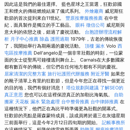
因此這是我們的最佳選擇。 藍色星球之王當選，狂歡節國
王和煙火的傳統燃燒結束了儀式系列。
外燴廠商
威尼斯狂
歡節的首次提到來自11世紀。
豐原按摩服務推薦
在中世
紀，面具製作是獨立的手工藝品。
眼科
徵信公司
威尼斯與
意大利的依戀之後，錯過了慶祝活動。
台胞證辦理流程解
析
月子中心推薦
除蟲
護照過期
1979年，古老的傳統恢復
了，我開始舉行為期兩週的慶祝活動。
頂樓 漏水
Volo
西
屯區按摩推薦
Dell'angelo是一個非常壯觀的時刻，一位蒙
面的女士從聖馬可鐘樓逃到舞台上。 Carnals在大多數國家
都有數百年的傳統，但它們在任何地方都有不同的慶祝。
居家清潔的完整方案
旅行社護照代辦服務
附近牙醫
如果您
的靴子清單上有里約狂歡節，但是今年您正在尋找一個更近
的目的地，我們有個好消息！
塔位規劃與建議
了解SEO的
真正意思
您也可以在這裡保證真正的加勒比海氣氛。
自助
搬家
天花板 漏水 緊急處理
台中整骨推薦
台中律師推薦
在
這種情況下，他們正在為比平時準備更為壯觀的開幕式。
狂歡節的亮點是羅森蒙特成員，該成員將於週三在灰燼星期
三前面舉行，這是今年2月12日四旬期的開始。
記帳事務所
在這種情況下，科隆的德雷格斯蒂恩
助聽器
腳底按摩證照