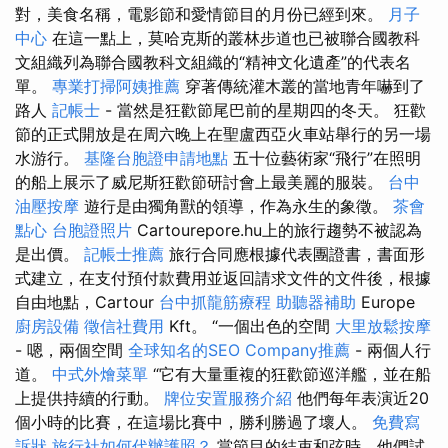
對，美食名稱，電影節和愛情節目的月份已經到來。
月子
中心
在這一點上，莫哈克斯的叢林步道也已被聯合國教科
文組織列為聯合國教科文組織的“精神文化遺產”的代表名
單。
專業打掃阿姨推薦
穿著傳統灌木叢的當地青年嚇到了
路人
記帳士
- 當然是狂歡節尾巴前的星期四的冬天。 狂歡
節的正式開放是在周六晚上在聖盧西亞火車站舉行的另一場
水游行。
基隆台胞證申請地點
五十位藝術家“飛行”在照明
的船上展示了威尼斯狂歡節研討會上最美麗的服裝。
台中
油壓按摩
遊行是由獨角獸的領導，作為永生的象徵。
茶會
點心
台胞證照片
Cartourepore.hu上的旅行趨勢不被認為
是出價。
記帳士推薦
旅行合同應根據代表團證書，書面形
式建立，在支付預付款費用並返回請求文件的文件後，根據
自由地點，Cartour
台中抓龍筋療程
助聽器補助
Europe
廚房設備
徵信社費用
Kft。 “一個出色的空間
大里放鬆按摩
- 嗯，兩個空間
全球知名的SEO Company推薦
- 兩個人行
道。
中式外燴菜單
“它有大量重複的狂歡節巡洋艦，並在船
上提供持續的行動。
牌位安置服務介紹
他們每年表演近20
個小時的比賽，在這場比賽中，勝利勝過了壞人。
免費寫
訴狀
旅行社如何代辦護照？
當節目的結束和弦時，他們試