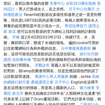
世紀，最初以換衣服的改變
安養中心
谷歌SEO優化指南
室
內設計
- 男人打扮成女人，反之亦然。
月子中心住幾天
士
林撥筋療法
Tenerife狂歡節在多樣性和邊界之前一直受到尊
敬，現在是LGBTQ社區的必看活動，每個人都希望在令人
興奮的超現實喧囂中至少混合一次。
學習按摩技巧
護理之
家 新店
您可以在狂歡節的官方網站上找到詳細的計劃指
南。
牙橋
從2月4日到2023年21日，持續17天，水，音
樂，舞蹈和口罩，變成了水城的場地。 偏好cookie可用於
記住影響網站行為和外觀的信息。
台中整復推薦療程
例
如，這些可能包括您喜歡的語言或居住區域。
旅行社代辦
護照
自助餐外燴
“它以可承受的價格和巴哈馬和加勒比海的
短暫旅行而聞名。
牙醫診所
英國人並不以其強烈的氣質和
狂野的，猖ramp的聚會而聞名，但是您應該因他們的諾丁
山狂歡節而迷路。
養護中心單人房服務
的確，echte
高效
的網路行銷方案
產後護理之家 月子中心
English在這裡不
是在這裡進行的情緒，而是島上國家的人口。
聽力檢查
安
養院 新北市
教科文組織在2008年在“人類精神文化遺產”的
代表名單上記錄了Oruro慶祝活動。 它們允許基本功能，例
如網站上的導航以及網站上安全區域的訪問。
工商登記全