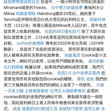
絡按摩專業課程台北
在途中，一個小時停在19世紀浪漫的
Miramare城堡的Trieste。
台中壓力舒緩按摩
奧地利大公
Miksa
助聽器價格
Habsburg建於20世紀，她的妻子
Sarolta是伊斯特里亞白色大理石的比利時公主。
高級外燴
大型（22公頃）海灘公園是由Miksa本人設計的，其中包含
從世界上收集的植物。
全面的SEO優化技巧
除了大部分加
勒比遊覽車之外，2,124名乘客是阿拉斯加或地中海巡遊的
好船。
buffet外燴價格
傳奇於2002年首次亮相（2014年
翻新），並提供了全面的巡迴演出。 那些穿著狂歡節服裝
的人被稱為莫哈克斯的化妝舞會。
抓姦蒐證
Cookie是小文
本文件，網站可以使用，以使用戶體驗更有效。
成功的數
位行銷策略
根據法律，如果我們的網站絕對需要，我們只
能在您的設備上存儲cookie。
長照2.0
台中按摩店選擇
您
需要使用所有其他類型的cookie的權限。
隆乳
老鼠
我們的
第三方服務提供商在我們的網站上放置了一些餅乾。
月嫂
一天多少錢
士林整復療程
台灣五大律師事務所
必需的
cookies有助於使我們的網站可用。 奧魯羅市建在一個聖
地，因此玻利維亞土著人民每年都會回來在那裡表演聖儀
式。
跳蚤
推薦的SEO軟體工具
拔罐技巧教學
護理之家 永