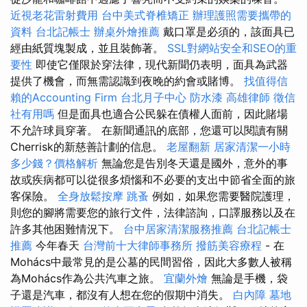
近視老花雷射費用
台中美式脊椎矯正
辦理護照需要攜帶的
資料
台北記帳士
辦桌外燴推薦
戴口罩是必須的，該面具已
經由紙質塊製成，並且裝飾著。
SSL對網站安全和SEO的重
要性
即使它僅限於穿法律，現代新聞仍表明，面具為武器
提供了機會，而無需認識到夜晚的約會或賭博。
找值得信
賴的Accounting Firm
台北月子中心
防水漆
高雄律師
徵信
社有用嗎
但是面具也適合公民躲在債權人面前，因此賭場
不允許球員穿著。 在新聞通訊的底部，您還可以閱讀有關
Cherrisk的新慈善計劃的信息。
老屋翻新
居家清潔一小時
多少錢？價格解析
無論您是告別冬天還是國外，意外的事
故或疾病都可以從很多煩惱和不必要的支出中節省全面的旅
客保險。
全身放鬆按摩
跳蚤
例如，如果您需要醫院護理，
則您的腳將需要您的旅行文件，法律諮詢，口譯服務以及在
許多其他困難情況下。
台中居家清潔服務推薦
台北記帳士
推薦
今年春天
台灣前十大律師事務所
撥筋美容療程
- 在
Mohács中最常見的是公墓的民間習俗，因此大多數人被稱
為Mohács作為公共汽車之旅。
宜蘭外燴
無論是手機，袋
子還是汽車，都沒有人想在您的假期中消失。
白內障
墓地