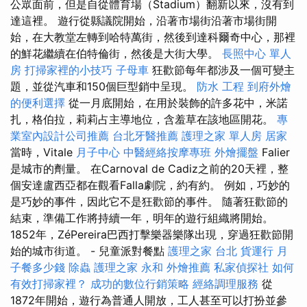
公眾面前，但是自從體育場（Stadium）翻新以來，沒有到
達這裡。 遊行從縣議院開始，沿著市場街沿著市場街開
始，在大教堂左轉到哈特萬街，然後到達科爾奇中心，那裡
的鮮花繼續在伯特倫街，然後是大街大學。
長照中心 單人
房
打掃家裡的小技巧
子母車
狂歡節每年都涉及一個可變主
題，並從汽車和150個巨型銷中呈現。
防水 工程
到府外燴
的便利選擇
從一月底開始，在用於裝飾的許多花中，米諾
扎，格伯拉，莉莉占主導地位，含羞草在該地區開花。
專
業室內設計公司推薦
台北牙醫推薦
護理之家 單人房
居家
當時，Vitale
月子中心
中醫經絡按摩專班
外燴擺盤
Falier
是城市的劑量。 在Carnoval de Cadiz之前的20天裡，整
個安達盧西亞都在觀看Falla劇院，約有約。 例如，巧妙的
是巧妙的事件，因此它不是狂歡節的事件。 隨著狂歡節的
結束，準備工作將持續一年，明年的遊行組織將開始。
1852年，ZéPereira巴西打擊樂器樂隊出現，穿過狂歡節開
始的城市街道。 - 兒童派對餐點
護理之家 台北
貨運行
月
子餐多少錢
除蟲
護理之家 永和
外燴推薦
私家偵探社
如何
有效打掃家裡？
成功的數位行銷策略
經絡調理服務
從
1872年開始，遊行為普通人開放，工人甚至可以打扮並參