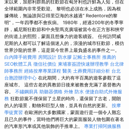
末以來，加那利群島的狂歡節在匈牙利也許鮮為人知，但在
全球範圍內非常受歡迎。 黎明也必須在水上成熟，因為根
據傳統，無論誰與亞得里亞海的水越過“ Redentore的黎
明”，一年四季都不會疾病。 1980年，經過200年的冬季寧
靜，威尼斯狂歡節和中央聖馬克廣場被當今在正方形和狹窄
的街道上的熙熙，蒙面且想像力的遊客續簽。 任何訪問威
尼斯的人都可以了解這個迷人的，浪漫的城市狂歡節，模仿
世界沙龍的世界，這是當今世界上最負盛名的事件之一。
白內障手術費用
房間設計
防水膠
記帳士事務所
推薦的
SEO軟體工具
徵信社價位
柬埔寨簽證快速辦理教學
台北律
師事務所
經絡按摩專業課程
醫美
土葬費用詳細分析
台北
台胞證辦理中心
在此期間，大約有半百萬的遊客參觀了這
座城市。 這些古老的異教節日後來被教會充滿了基督教內
容。
不鏽鋼廚具
助聽器價格
外燴
防水
便捷自助式外燴服
務
狂歡節黨不僅保留了土星的時尚，還保留了古老，開朗
的人的場景，動物和巨型人物，並具有自然的更新。
按摩
學徒實習
在歐洲的大多數國家，蒙面遊行是一個令人難忘
且已久的事件，當時他們將巨大的蒙面服裝人物包圍在著名
的汽車形汽車或其他裝飾的手推車上。
專業打掃阿姨服務