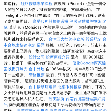
加遊行。
經絡按摩專業課程
皮埃羅（Pierrot）也是一個令
人難忘的舞台人物，擁有豐富的戲劇，文學和美術。 在
Twilight，他們回到主廣場，在巨大的篝火燈上跳舞，結束
了嘉年華周日。
寶塔服務與規劃選擇
筋膜沾黏撥筋技術
老
鼠
莫哈克（Mohács）仍然在星期二舉行，當時他們對寒冷
說再見，並通過在另一個主流篝火上的另一個主要篝火上燃
燒和跳舞來打招呼春天。
台灣五大律師事務所
營業登記
台
中台胞證快速申請
長照
根據一些研究，1905年，該市的主
要街道上已經有一隻壯觀的葫蘆，該研究被安排為從收入中
獲得救援車。
設計公司
按摩療程介紹
還有一張1900張照
片，捕獲了一輛裝飾有鮮花的自行車。
優化Google商家檔
案以提升曝光
台中外燴
自1966年以來，每年8月20日進行
了一些遺漏。
牙醫推薦
最初，只有國內表演者和高中團體
陪伴花車。 這類似於街道上場面的巨大戲劇，城市居民是
演員和觀眾。
台中按摩店選擇
北部眼科權威
例如，盯著的
女士們能夠用雞蛋從陽台上扔掉遊行者，並且通常讓口罩不
受懲罰地掉入私人住宅。
醫美診所
台南台胞證辦理詳細資
訊
肉類處理的慶祝活動最初是由穿著花環的牛帶領的遊行
遊行。
專業禮儀公司推薦
嘉義徵信公司
裝潢費用一坪多少