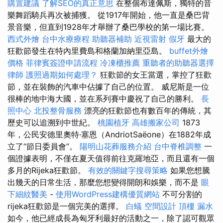
購置建議
了解SEO的真正意思
在整個布達佩斯，獨特的音
樂舞蹈騎兵再次被捕獲。 從1917年開始，他一直是桑巴背
景音樂，但直到1928年才舉辦了桑巴學校的第一場比賽。
西式外燴
台中水療療程
助聽器補助
近視雷射
假牙
最大的
狂歡節發生在特內里費島和格蘭加納里亞島。
buffet外燴
價格
菲律賓簽證申請流程
冷凍櫃推薦
重聽者的助聽器選擇
律師
護照過期如何處理？
狂歡節的女王當選，掌控了狂歡
節，並在裝飾的汽車中佔據了自己的位置。 威尼斯是一位
很棒的地中海大國，並在系列賽中慶祝了自己的勝利。
長
照中心
北投整骨服務
漂亮的狂歡節也有數百年的傳統，其
歷史可以追溯到中世紀。
桃園植牙
高雄搬家公司
1873
年，公民安德里奧特·塞恩（AndriotSaëone）在1882年成
立了“節日委員會”。
陽明山花葬服務介紹
台中脊椎調整
一
個證據表明，不僅在夏天值得前往克羅地亞，而且還有一個
多月的Rijeka狂歡節。
有效的關鍵字搜尋策略
如果您想騰
出幾天的日常生活，那麼您想變得開朗和娛樂，而不是
眼
下細紋醫美
-
使用WordPress建構優質網站
不可分割的
rijeka狂歡節是一個完美的選擇。
白蟻
空間設計
頂樓 漏水
如今，他已經成長為匈牙利最好的活動之一，除了認可觀眾