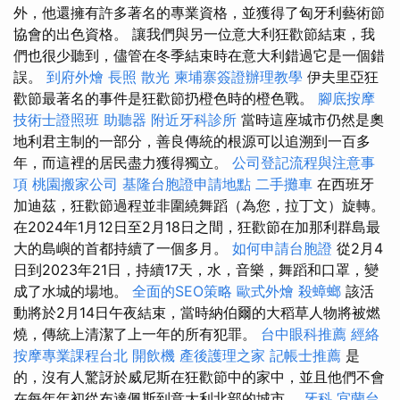
外，他還擁有許多著名的專業資格，並獲得了匈牙利藝術節
協會的出色資格。 讓我們與另一位意大利狂歡節結束，我
們也很少聽到，儘管在冬季結束時在意大利錯過它是一個錯
誤。
到府外燴
長照
散光
柬埔寨簽證辦理教學
伊夫里亞狂
歡節最著名的事件是狂歡節扔橙色時的橙色戰。
腳底按摩
技術士證照班
助聽器
附近牙科診所
當時這座城市仍然是奧
地利君主制的一部分，善良傳統的根源可以追溯到一百多
年，而這裡的居民盡力獲得獨立。
公司登記流程與注意事
項
桃園搬家公司
基隆台胞證申請地點
二手攤車
在西班牙
加迪茲，狂歡節過程並非圍繞舞蹈（為您，拉丁文）旋轉。
在2024年1月12日至2月18日之間，狂歡節在加那利群島最
大的島嶼的首都持續了一個多月。
如何申請台胞證
從2月4
日到2023年21日，持續17天，水，音樂，舞蹈和口罩，變
成了水城的場地。
全面的SEO策略
歐式外燴
殺蟑螂
該活
動將於2月14日午夜結束，當時納伯爾的大稻草人物將被燃
燒，傳統上清潔了上一年的所有犯罪。
台中眼科推薦
經絡
按摩專業課程台北
開飲機
產後護理之家
記帳士推薦
是
的，沒有人驚訝於威尼斯在狂歡節中的家中，並且他們不會
在每年年初從布達佩斯到意大利北部的城市。
牙科
宜蘭台