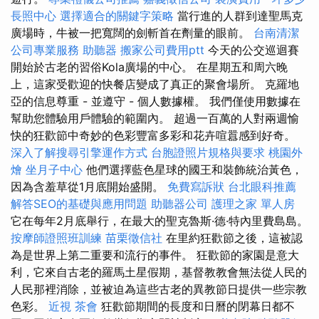
長照中心
選擇適合的關鍵字策略
當行進的人群到達聖馬克
廣場時，牛被一把寬闊的劍斬首在劑量的眼前。
台南清潔
公司專業服務
助聽器
搬家公司費用ptt
今天的公交巡迴賽
開始於古老的習俗Kola廣場的中心。 在星期五和周六晚
上，這家受歡迎的快餐店變成了真正的聚會場所。 克羅地
亞的信息尊重 - 並遵守 - 個人數據權。 我們僅使用數據在
幫助您體驗用戶體驗的範圍內。 超過一百萬的人對兩週愉
快的狂歡節中奇妙的色彩豐富多彩和花卉喧囂感到好奇。
深入了解搜尋引擎運作方式
台胞證照片規格與要求
桃園外
燴
坐月子中心
他們選擇藍色星球的國王和裝飾統治黃色，
因為含羞草從1月底開始盛開。
免費寫訴狀
台北眼科推薦
解答SEO的基礎與應用問題
助聽器公司
護理之家 單人房
它在每年2月底舉行，在最大的聖克魯斯·德·特內里費島島。
按摩師證照班訓練
苗栗徵信社
在里約狂歡節之後，這被認
為是世界上第二重要和流行的事件。 狂歡節的家園是意大
利，它來自古老的羅馬土星假期，基督教教會無法從人民的
人民那裡消除，並被迫為這些古老的異教節日提供一些宗教
色彩。
近視
茶會
狂歡節期間的長度和日曆的閉幕日都不