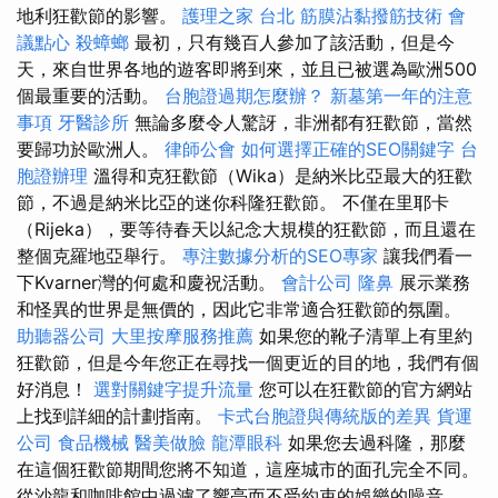
地利狂歡節的影響。
護理之家 台北
筋膜沾黏撥筋技術
會
議點心
殺蟑螂
最初，只有幾百人參加了該活動，但是今
天，來自世界各地的遊客即將到來，並且已被選為歐洲500
個最重要的活動。
台胞證過期怎麼辦？
新墓第一年的注意
事項
牙醫診所
無論多麼令人驚訝，非洲都有狂歡節，當然
要歸功於歐洲人。
律師公會
如何選擇正確的SEO關鍵字
台
胞證辦理
溫得和克狂歡節（Wika）是納米比亞最大的狂歡
節，不過是納米比亞的迷你科隆狂歡節。 不僅在里耶卡
（Rijeka），要等待春天以紀念大規模的狂歡節，而且還在
整個克羅地亞舉行。
專注數據分析的SEO專家
讓我們看一
下Kvarner灣的何處和慶祝活動。
會計公司
隆鼻
展示業務
和怪異的世界是無價的，因此它非常適合狂歡節的氛圍。
助聽器公司
大里按摩服務推薦
如果您的靴子清單上有里約
狂歡節，但是今年您正在尋找一個更近的目的地，我們有個
好消息！
選對關鍵字提升流量
您可以在狂歡節的官方網站
上找到詳細的計劃指南。
卡式台胞證與傳統版的差異
貨運
公司
食品機械
醫美做臉
龍潭眼科
如果您去過科隆，那麼
在這個狂歡節期間您將不知道，這座城市的面孔完全不同。
從沙龍和咖啡館中過濾了響亮而不受約束的娛樂的噪音。