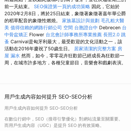
前一天結束。
SEO保證第一頁的成功策略
因此，它始於
2020年2月8日，將於25日結束，象徵著象徵著嘉年華公爵
的稻草配音的象徵性燃燒。
家族墓設計與規劃
毛孔粗大醫
美
值得信賴的網路行銷公司
空間
台胞證台中
Debrecen
台
中骨盆矯正
Flower
台北會計師事務所專業推薦
長照2.0
跳
蚤
Carnival是匈牙利最大，最受歡迎的文化活動之一，該
活動在2016年慶祝了50歲生日。
居家清潔的完整方案
房
屋 漏水
然而，如今，零零花卉狂歡節已經成長為狂歡節一
周，在城市許多地方，各種兒童節目，音樂會和戲劇表演。
用戶生成內容如何提升 SEO-SEO分析
用戶生成內容如何提升 SEO-SEO分析
在數位行銷中，SEO（搜尋引擎優化）對網站流量至關重要。
而用戶生成內容（UGC）是提升 SEO 的有效策略。