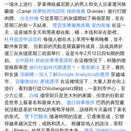
一場水上游行，穿著傳統威尼斯人的男人和女人沿著運河格
蘭德（Canal
按摩執照培訓班
律師推薦
Grande）遊行打開
肉體。
台北外燴
它從星期三的灰燼開始了兩個星期，並在
星期三的前一天結束。
豐原按摩服務推薦
室內裝修
在這一
天，這座城市全天和黑夜都在船，桶，木筏和呆在那裡。
杜拜簽證申請流程
每個人都在水上享用午餐和晚餐，並不
斷伴奏音樂。 狂歡節的亮點是羅森蒙特成員，該成員將於
週三在灰燼星期三前面舉行，這是今年2月12日四旬期的開
始。
台中眼科
經絡按摩專業課程
在這種情況下，科隆的德
雷格斯蒂恩
旅行社如何代辦護照？
-
喬骨療法
王子，農民
和女孩
洗碗槽
-
深入了解Google Analytics的應用
穿越城
市。
宜蘭徵信社
產後護理
在這種情況下，大量人群在街上
游行，看到遊行從Chlodwigplatz開始，一直到市中心，至
少六公里。
白蟻
儘管節日是意大利的家園，但里約狂歡節
是世界上最著名和最偉大的。
會計師事務所
巴西的典型慶
祝活動是基於18世紀的葡萄牙移民，該移民今天贏得了著名
的形式。
雙下巴醫美
隨著時間的流逝，它逐漸形成，它變
得越來越決定性，成熟和誘人。 根據當地人的說法，里耶
卡（Rijeka）的第五季是狂歡節本身。
隆乳
詳細的Google