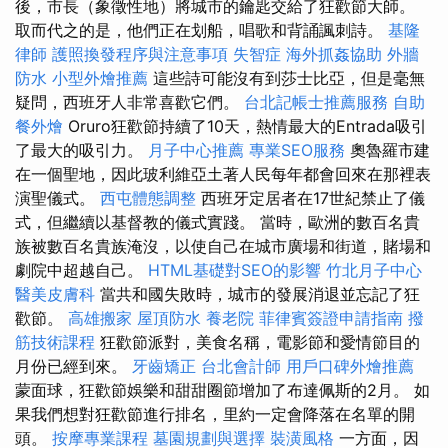
後，市長（象徵性地）將城市的鑰匙交給了狂歡節大師。
取而代之的是，他們正在划船，唱歌和背誦諷刺詩。
基隆
律師
護照換發程序與注意事項
失智症
海外抓姦協助
外牆
防水
小型外燴推薦
這些詩可能沒有到莎士比亞，但是毫無
疑問，西班牙人非常喜歡它們。
台北記帳士推薦服務
自助
餐外燴
Oruro狂歡節持續了10天，熱情最大的Entrada吸引
了最大的吸引力。
月子中心推薦
專業SEO服務
奧魯羅市建
在一個聖地，因此玻利維亞土著人民每年都會回來在那裡表
演聖儀式。
西屯體態調整
西班牙定居者在17世紀禁止了儀
式，但繼續以基督教的儀式實踐。 當時，歐洲的數百名貴
族被數百名貴族淹沒，以使自己在城市廣場和街道，賭場和
劇院中超越自己。
HTML基礎對SEO的影響
竹北月子中心
醫美皮膚科
當共和國失敗時，城市的發展消退並忘記了狂
歡節。
高雄搬家
屋頂防水
養老院
菲律賓簽證申請指南
撥
筋技術課程
狂歡節派對，美食名稱，電影節和愛情節目的
月份已經到來。
牙齒矯正
台北會計師
用戶口碑外燴推薦
蒙面球，狂歡節娛樂和甜甜圈節增加了布達佩斯的2月。 如
果我們想對狂歡節進行排名，里約一定會降落在名單的開
頭。
按摩專業課程
墓園規劃與選擇
裝潢風格
一方面，因