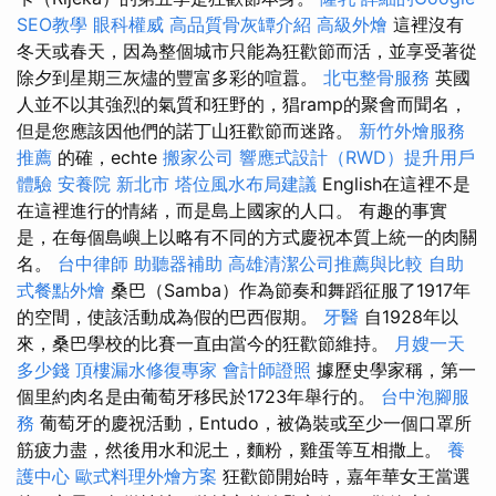
SEO教學
眼科權威
高品質骨灰罈介紹
高級外燴
這裡沒有
冬天或春天，因為整個城市只能為狂歡節而活，並享受著從
除夕到星期三灰燼的豐富多彩的喧囂。
北屯整骨服務
英國
人並不以其強烈的氣質和狂野的，猖ramp的聚會而聞名，
但是您應該因他們的諾丁山狂歡節而迷路。
新竹外燴服務
推薦
的確，echte
搬家公司
響應式設計（RWD）提升用戶
體驗
安養院 新北市
塔位風水布局建議
English在這裡不是
在這裡進行的情緒，而是島上國家的人口。 有趣的事實
是，在每個島嶼上以略有不同的方式慶祝本質上統一的肉關
名。
台中律師
助聽器補助
高雄清潔公司推薦與比較
自助
式餐點外燴
桑巴（Samba）作為節奏和舞蹈征服了1917年
的空間，使該活動成為假的巴西假期。
牙醫
自1928年以
來，桑巴學校的比賽一直由當今的狂歡節維持。
月嫂一天
多少錢
頂樓漏水修復專家
會計師證照
據歷史學家稱，第一
個里約肉名是由葡萄牙移民於1723年舉行的。
台中泡腳服
務
葡萄牙的慶祝活動，Entudo，被偽裝或至少一個口罩所
筋疲力盡，然後用水和泥土，麵粉，雞蛋等互相撒上。
養
護中心
歐式料理外燴方案
狂歡節開始時，嘉年華女王當選