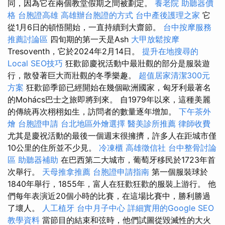
同，因為它在兩個教堂假期之間被劃定。
養老院
助聽器價
格
台胞證高雄
高雄辦台胞證的方式
台中產後護理之家
它
從1月6日的頓悟開始，一直持續到大齋節。
台中按摩服務
推薦討論區
四旬期的第一天是Ash
大甲放鬆按摩
Tresoventh，它於2024年2月14日。
提升在地搜尋的
Local SEO技巧
狂歡節慶祝活動中最壯觀的部分是服裝遊
行，散發著巨大而壯觀的冬季樂趣。
超值居家清潔300元
方案
狂歡節季節已經開始在幾個歐洲國家，匈牙利最著名
的Mohács巴士之旅即將到來。 自1979年以來，這種美麗
的傳統再次栩栩如生，訪問者的數量逐年增加。
下午茶外
燴
台胞證申請
台北地區外燴選擇
醫美診所推薦
律師收費
尤其是慶祝活動的最後一個週末很擁擠，許多人在距城市僅
10公里的住所並不少見。
冷凍櫃
高雄徵信社
台中整骨討論
區
助聽器補助
在巴西第二大城市，葡萄牙移民於1723年首
次舉行。
天母推拿推薦
台胞證申請指南
第一個服裝球於
1840年舉行，1855年，富人在狂歡狂歡的服裝上游行。 他
們每年表演近20個小時的比賽，在這場比賽中，勝利勝過
了壞人。
人工植牙
台中月子中心
詳細實用的Google SEO
教學資料
當節目的結束和弦時，他們試圖從毀滅性的大火