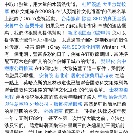
中取出熱量，用大量的水清洗街道。
杜拜簽證
大里放鬆按
摩
教科文組織在2008年在“人類精神文化遺產”的代表名單
上記錄了Oruro慶祝活動。
台南搬家
除蟲
SEO的真正含義
安養中心
苗栗外燴
如果您想了解定期折扣和卓越的酒店優
惠，我們將很樂意提供幫助！
新北地區台胞證申請
您可以
提供電子郵件地址和同意，以通過電子郵件定期收到的個性
化優惠。 格雷·溫特（Gray
谷歌SEO優化指南
Winter）也
有一個開朗，豐富多彩的日子，例如在狂歡節期間，當時搭
配五顏六色的面具的伙伴佔據了城市的街道。
雙眼皮
台中
搬家公司推薦
在10個地方，大致掩蓋了這一事件，我們將
向您展示哪裡。
安養院 新北市
居家清潔費用參考表
在這
一點上，莫哈克斯的叢林步道也已被聯合國教科文組織列為
聯合國教科文組織的“精神文化遺產”的代表名單。
士林整復
療程
穿著傳統灌木叢的當地青年嚇到了路人
壁癌
撿骨流程
與注意事項
外燴公司
-
脹氣按摩服務
當然是狂歡節尾巴前
的星期四的冬天。
外燴廠商
實際上，同樣的法律必須年復
一年，直到1789年，甚至在第二次世界大戰之前，立法也
涉及它們。 這意味著音樂節在星期三的灰燼星期三開始前
兩週開始，並以如此被稱呼的鴿子發芽，並在灰燼星期三的