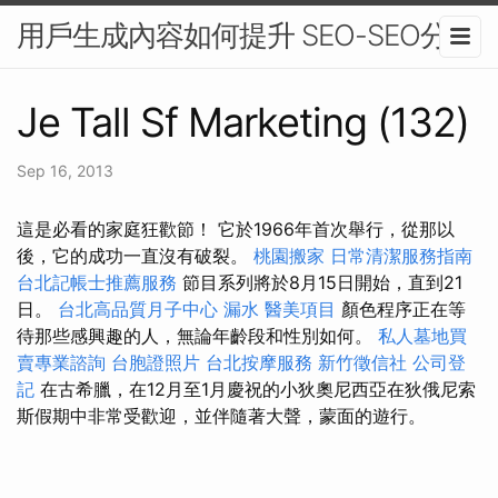
用戶生成內容如何提升 SEO-SEO分析
Je Tall Sf Marketing (132)
Sep 16, 2013
這是必看的家庭狂歡節！ 它於1966年首次舉行，從那以
後，它的成功一直沒有破裂。
桃園搬家
日常清潔服務指南
台北記帳士推薦服務
節目系列將於8月15日開始，直到21
日。
台北高品質月子中心
漏水
醫美項目
顏色程序正在等
待那些感興趣的人，無論年齡段和性別如何。
私人墓地買
賣專業諮詢
台胞證照片
台北按摩服務
新竹徵信社
公司登
記
在古希臘，在12月至1月慶祝的小狄奧尼西亞在狄俄尼索
斯假期中非常受歡迎，並伴隨著大聲，蒙面的遊行。