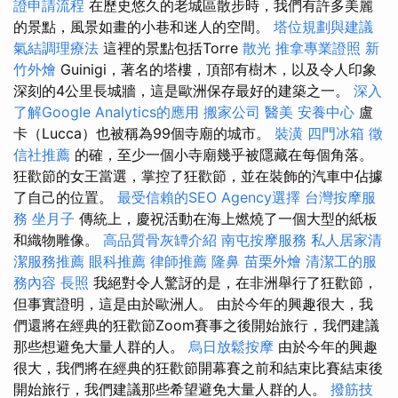
證申請流程
在歷史悠久的老城區散步時，我們有許多美麗
的景點，風景如畫的小巷和迷人的空間。
塔位規劃與建議
氣結調理療法
這裡的景點包括Torre
散光
推拿專業證照
新
竹外燴
Guinigi，著名的塔樓，頂部有樹木，以及令人印象
深刻的4公里長城牆，這是歐洲保存最好的建築之一。
深入
了解Google Analytics的應用
搬家公司
醫美
安養中心
盧
卡（Lucca）也被稱為99個寺廟的城市。
裝潢
四門冰箱
徵
信社推薦
的確，至少一個小寺廟幾乎被隱藏在每個角落。
狂歡節的女王當選，掌控了狂歡節，並在裝飾的汽車中佔據
了自己的位置。
最受信賴的SEO Agency選擇
台灣按摩服
務
坐月子
傳統上，慶祝活動在海上燃燒了一個大型的紙板
和織物雕像。
高品質骨灰罈介紹
南屯按摩服務
私人居家清
潔服務推薦
眼科推薦
律師推薦
隆鼻
苗栗外燴
清潔工的服
務內容
長照
我絕對令人驚訝的是，在非洲舉行了狂歡節，
但事實證明，這是由於歐洲人。 由於今年的興趣很大，我
們還將在經典的狂歡節Zoom賽事之後開始旅行，我們建議
那些想避免大量人群的人。
烏日放鬆按摩
由於今年的興趣
很大，我們將在經典的狂歡節開幕賽之前和結束比賽結束後
開始旅行，我們建議那些希望避免大量人群的人。
撥筋技