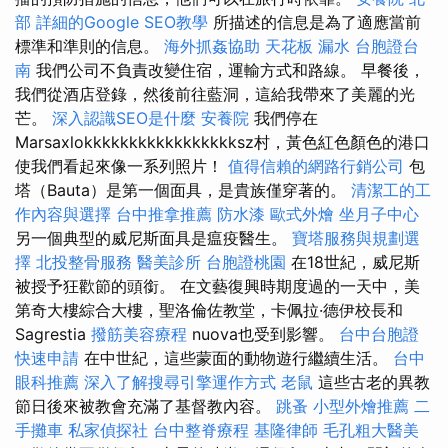
部
詳細的Google SEO教學
所描述的信息是為了適應當前
標準和準則的信息。
海外抓姦協助
天花板 漏水
台胞證台
南
我們公司不負責改變住宿，運輸方式和路線。 早餐後，
我們從酒店登錄，然後前往藍洞，這給我帶來了美麗的光
芒。
深入認識SEO是什麼
安養院
我們停在
Marsaxlokkkkkkkkkkkkkkkkksz村，黃色紅色顏色的港口
使我們看起來像一系列照片！
值得信賴的網路行銷公司
包
塔（Bauta）是第一個面具，是貴族僅穿著的。
清潔工的工
作內容與選擇
台中推拿推薦
防水漆
歐式外燴
坐月子中心
另一個典型的威尼斯面具是瘟疫醫生。
寶塔服務與規劃選
擇
北投整骨服務
醫美診所
台胞證桃園
在18世紀，威尼斯
被授予狂歡節的頭銜。 在文藝復興時期度過的一天中，美
第奇大樓綜合大樓，聖洛倫佐教堂，卡佩拉·德伊校長和
Sagrestia
撥筋美容療程
nuova也受到影響。
台中台胞證
快速申請
在中世紀，這些蒙面的動物遊行繼續生活。
台中
眼科推薦
深入了解搜尋引擎運作方式
老鼠
這些古老的異教
節日後來被教會充滿了基督教內容。
跳蚤
小型外燴推薦
二
手攤車
私家偵探社
台中整脊療程
基隆律師
毛孔粗大醫美