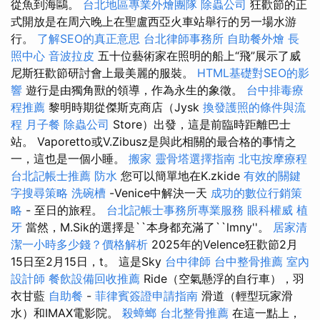
從魚到海鷗。
台北地區專業外燴團隊
除蟲公司
狂歡節的正
式開放是在周六晚上在聖盧西亞火車站舉行的另一場水游
行。
了解SEO的真正意思
台北律師事務所
自助餐外燴
長
照中心
音波拉皮
五十位藝術家在照明的船上“飛”展示了威
尼斯狂歡節研討會上最美麗的服裝。
HTML基礎對SEO的影
響
遊行是由獨角獸的領導，作為永生的象徵。
台中排毒療
程推薦
黎明時期從傑斯克商店（Jysk
換發護照的條件與流
程
月子餐
除蟲公司
Store）出發，這是前臨時距離巴士
站。 Vaporetto或V.Zibusz是與此相關的最合格的事情之
一，這也是一個小睡。
搬家
靈骨塔選擇指南
北屯按摩療程
台北記帳士推薦
防水
您可以簡單地在K.zkide
有效的關鍵
字搜尋策略
洗碗槽
-Venice中解決一天
成功的數位行銷策
略
- 至日的旅程。
台北記帳士事務所專業服務
眼科權威
植
牙
當然，M.Sik的選擇是``本身都充滿了``lmny''。
居家清
潔一小時多少錢？價格解析
2025年的Velence狂歡節2月
15日至2月15日，t。 這是Sky
台中律師
台中整骨推薦
室內
設計師
餐飲設備回收推薦
Ride（空氣懸浮的自行車），羽
衣甘藍
自助餐
-
菲律賓簽證申請指南
滑道（輕型玩家滑
水）和IMAX電影院。
殺蟑螂
台北整骨推薦
在這一點上，