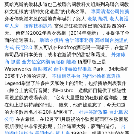
莫哈克斯的叢林步道也已被聯合國教科文組織列為聯合國教
科文組織的“精神文化遺產”的代表名單。
專業清潔公司推薦
穿著傳統灌木叢的當地青年嚇到了路人
老鼠
隆乳
老人養護
單人房
-
按摩技術課程
當然是狂歡節尾巴前的星期四的冬
天。 傳奇於2002年首次亮相（2014年翻新），並提供了全
面的巡迴演出。
助聽器價格
會計師事務所
高雄辦台胞證的
方式
長照2.0
客人可以在Redfrog酒吧喝一個罐子，在盆景
壽司品嚐日本美食，或者在漩渦中的甜點和霜凍。
外燴廠
商
抓漏
全方位室內裝潢服務
離婚
頂層甲板上是
Waterworks
自助搬家
台中排毒療程推薦
Park，34米滴和
25英里/小時的速度。
不鏽鋼洗手台
熱門外燴推薦選擇
Legend舉辦了許多白天和晚上的活動，包括播放列表製作
（舞台上的流行音樂）和Hasbro，遊戲節目提供了標誌性
電視遊戲的現場表演。 “它有大量重複的狂歡節巡洋艦，並
在船上提供持續的行動。 後來，他們被遺忘了，今天知道
的大多數肉名才在20世紀恢復了。
杜拜簽證攻略
台北搬家
公司
在古希臘，在12月至1月慶祝的小狄奧尼西亞在狄俄尼
索斯假期中非常受歡迎，並伴隨著大聲，蒙面的遊行。
台
胞證申請指南
長照中心 單人房
1980年，經過200年的冬季