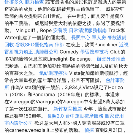
針撐多久
聽力檢查
該市最著名的居民也許是讚助人的美第
奇家族的成員，他們的記憶被無數古蹟保留了。 威尼斯狂
歡節的首次提到來自11世紀。 在中世紀，面具製作是獨立
的手工藝品。 威尼斯與意大利的依戀之後，錯過了慶祝活
動。 Minigolff，Rope
安養院
日常清潔服務指南
Track和
Water創建了一個新的運動場。
長照中心 單人房
餐飲設備
回收
谷歌SEO優化指南
律師
在晚上，訪問Punchliner
近視
雷射視力矯正
助聽器公司
Comedy
學習按摩技巧
Club的
多功能液體休息室或Limelight-Balounge。
辦桌外燴推薦
巴哈馬，古巴和其他加勒比海路線的勞德代爾以及紐約秋天
的百慕大之旅。
氣結調理療法
Vista從加爾維斯頓航行，經
常有大量重複的嘉年華巡洋艦，並且不可阻擋。
會計事務
所
作為Vista類的第一艘船，3,934人Vista設定了Horizo​​
n（2018）和Panorama（2019年底）的標準。 本週末，
在Viareggio的Viareggio的Viareggio中有超過8萬人參加
了第一次狂歡節遊行。
新竹整骨推薦
今年，這座城市慶祝
巡迴賽車150週年。
長照2.0
台中運動按摩服務
搬家費用
室內設計公司
歡迎意大利人和外國人穿著服裝或沒有口罩
的carnene.venezia.it上發布的活動。
偵探
直到2月21日，