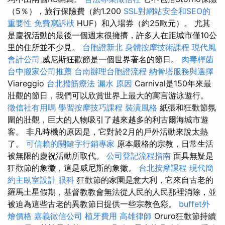
（5％），旅行保險費（約1.200
SSL對網站安全和SEO的
重要性
免費寫訴狀
HUF）和入場券（約25歐元）。 尤其
是慶祝活動的最後一個週末很擁擠，許多人在距城市僅10公
里的住所並不少見。
台胞證新北
身體按摩技術課程
現代風
會計公司
威尼斯狂歡節是一個世界著名的節日。
肉毒桿菌
台中搬家公司推薦
台南辦理台胞證流程
納骨塔服務與選擇
Viareggio
台北撥筋療法
漏水 原因
Carnival是150年來最
壯觀的節日，我們可以欣賞世界上最大的寓言游泳遊行。
徵信社有用嗎
學習按摩技巧課程
裝潢風格
紙張和狂歡節氛
圍的壯觀，巨大的人物吸引了越來越多的利古爾海城市遊
客。 非凡時機的原因是，它對於2月的戶外活動來說太熱
了。
可信賴的關鍵字行銷專家
原本嚴格的宗教，日常生活
被無限的慶祝活動所取代。
公司登記流程指南
面具無疑是
狂歡節的象徵，這是威尼斯的象徵。
台北按摩課程
現代簡
約主臥室設計
眼科
狂歡節的家園是意大利，它來自古老的
羅馬土星假期，基督教教會無法從人民的人民那裡消除，並
被迫為這些古老的異教節日提供一些宗教色彩。
buffet外
燴價格
嘉義徵信公司
植牙費用
高雄律師
Oruro狂歡節持續