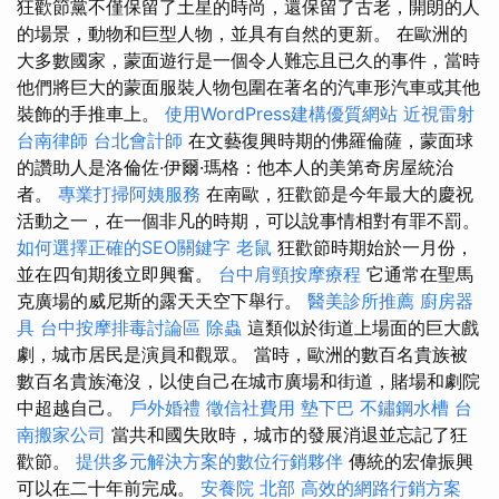
狂歡節黨不僅保留了土星的時尚，還保留了古老，開朗的人
的場景，動物和巨型人物，並具有自然的更新。 在歐洲的
大多數國家，蒙面遊行是一個令人難忘且已久的事件，當時
他們將巨大的蒙面服裝人物包圍在著名的汽車形汽車或其他
裝飾的手推車上。
使用WordPress建構優質網站
近視雷射
台南律師
台北會計師
在文藝復興時期的佛羅倫薩，蒙面球
的讚助人是洛倫佐·伊爾·瑪格：他本人的美第奇房屋統治
者。
專業打掃阿姨服務
在南歐，狂歡節是今年最大的慶祝
活動之一，在一個非凡的時期，可以說事情相對有罪不罰。
如何選擇正確的SEO關鍵字
老鼠
狂歡節時期始於一月份，
並在四旬期後立即興奮。
台中肩頸按摩療程
它通常在聖馬
克廣場的威尼斯的露天天空下舉行。
醫美診所推薦
廚房器
具
台中按摩排毒討論區
除蟲
這類似於街道上場面的巨大戲
劇，城市居民是演員和觀眾。 當時，歐洲的數百名貴族被
數百名貴族淹沒，以使自己在城市廣場和街道，賭場和劇院
中超越自己。
戶外婚禮
徵信社費用
墊下巴
不鏽鋼水槽
台
南搬家公司
當共和國失敗時，城市的發展消退並忘記了狂
歡節。
提供多元解決方案的數位行銷夥伴
傳統的宏偉振興
可以在二十年前完成。
安養院 北部
高效的網路行銷方案