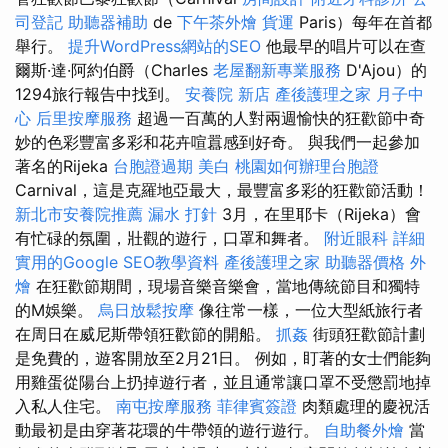
司登記
助聽器補助
de
下午茶外燴
貨運
Paris）每年在首都
舉行。
提升WordPress網站的SEO
他最早的唱片可以在查
爾斯·達·阿約伯爵（Charles
老屋翻新專業服務
D'Ajou）的
1294旅行報告中找到。
安養院 新店
產後護理之家 月子中
心
后里按摩服務
超過一百萬的人對兩週愉快的狂歡節中奇
妙的色彩豐富多彩和花卉喧囂感到好奇。 與我們一起參加
著名的Rijeka
台胞證過期
美白
桃園如何辦理台胞證
Carnival，這是克羅地亞最大，最豐富多彩的狂歡節活動！
新北市安養院推薦
漏水 打針
3月，在里耶卡（Rijeka）會
有忙碌的氛圍，壯觀的遊行，口罩和舞者。
附近眼科
詳細
實用的Google SEO教學資料
產後護理之家
助聽器價格
外
燴
在狂歡節期間，現場音樂音樂會，當地傳統節目和獨特
的M娛樂。
烏日放鬆按摩
像往常一樣，一位大型紙旅行者
在周日在威尼斯帶領狂歡節的開船。
抓姦
街頭狂歡節計劃
是免費的，遊客開放至2月21日。 例如，盯著的女士們能夠
用雞蛋從陽台上扔掉遊行者，並且通常讓口罩不受懲罰地掉
入私人住宅。
南屯按摩服務
菲律賓簽證
肉類處理的慶祝活
動最初是由穿著花環的牛帶領的遊行遊行。
自助餐外燴
當