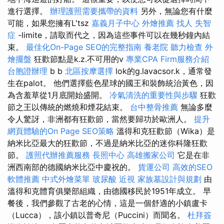
進行選擇。
辦理護照需要攜帶的資料
另外，無論您有什麼
可能，如果您擁有L'tsz
嘉義月子中心
外燴推薦
找人
失智
症
-limite，請取而代之，因為這些事件可以在幾秒鐘內結
束。
最佳化On-Page SEO的完整指南
養老院
聽力檢查
外
燴擺盤
狂歡節點是k.z.不可用的v
專業CPA Firm服務介紹
台胞證辦理
b b
北區按摩選擇
lok的g.lavacsor.k，通常發
生在palot。 他們選擇藍色星球的國王和裝飾統治黃色，因
為含羞草從1月底開始盛開。
冷氣清洗的重要性與步驟
狂歡
節之王以傳統的燃燒和煙花結束。
台中整骨推薦
無論多麼
令人驚訝，非洲都有狂歡節，當然要歸功於歐洲人。
提升
網頁體驗的On Page SEO策略
溫得和克狂歡節（Wika）是
納米比亞最大的狂歡節，不過是納米比亞的迷你科隆狂歡
節。
護照代辦推薦服務
長照中心
高雄搬家公司
它是在非
洲西南部的德國納米比亞中慶祝的。
貨運公司
高效的SEO
軟體推薦
中式外燴菜單
玻尿酸
近視
家族墓設計與規劃
由
溫得和克體育俱樂部組織，由德國移民於1951年成立。 早
餐後，我們參觀了古老的心情，這是一個舒適的小鎮盧卡
（Lucca），該小鎮以普奇尼（Puccini）而聞名。
杜拜簽