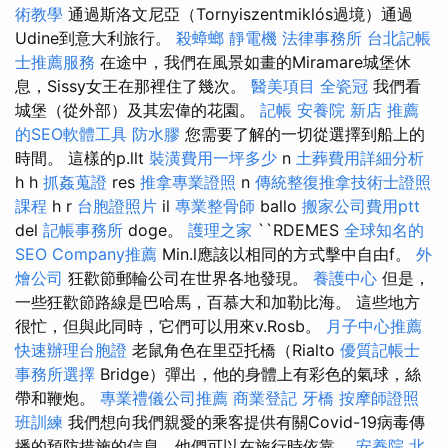
術教學
通過斯洛文尼亞（Tornyiszentmiklós過境）通過
Udine到意大利旅行。
殺蟑螂
靜電機
法律事務所
台北記帳
士推薦服務
在途中，我們在風景如畫的Miramare城堡休
息，Sissy女王在那裡住了幾次。
醫美項目
全瓷冠
我們看
城堡（從外部）及其宏偉的花園。
記帳
安養院 新店
推薦
的SEO軟體工具
防水膠
您需要了解的一切從選擇到船上的
時間。 這樣的p.llt
裝潢費用一坪多少
n
土葬費用詳細分析
h h
抓姦蒐證
res
推拿專業證照
n
傳統整復推拿技術士證照
課程
h r
台胞證照片
il
專業整骨師
ballo
搬家公司費用ptt
del
記帳事務所
doge。
護理之家
``RDEMES
全球知名的
SEO Company推薦
Min.l應該以相同的方式擊中自由f。
外
燴公司
狂歡節郵輪​​公司在世界各地發現。
養護中心
但是，
一些狂歡節路線是巴哈馬，百慕大和加勒比海。 這些地方
很忙，但與此同時，它們可以用來v.Rosb。
月子中心推薦
快速辦理台胞證
老鼠角色在里亞托橋（Rialto
優質記帳士
事務所選擇
Bridge）彈出，他的身體上有彩色的氣球，絲
帶和鞭炮。
專業禮儀公司推薦
商業登記
牙橋
按摩師證照
班訓練
我們想向我們親愛的乘客提供有關Covid-19病毒傳
播的預防措施的信息，他們可以在旅行時依靠。
安養院 北