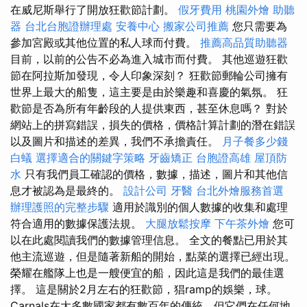
在威尼斯舉行了開放狂歡節計劃。
假牙費用
桃園外燴
助聽
器
台北台胞證辦理處
安養中心
搬家公司推薦
您只需要為
參加宮殿或其他位置的私人球而付費。
推薦高品質助聽器
目前，以前的公告不必為進入城市而付費。 其他巡遊狂歡
節在阿拉斯加發現，令人印象深刻？ 狂歡節郵輪​​公司擁有
世界上最大的船隻，這主要是由於樂趣和喜慶的氣氛。 狂
歡節是否為所有年齡段的人提供東西，甚至休息嗎？ 對於
網站上的拼寫錯誤，損失的價格，價格計算計劃的潛在錯誤
以及圖片和描述的差異，我們不承擔責任。
月子餐多少錢
白蟻
選擇適合的關鍵字策略
牙齒矯正
台胞證高雄
屋頂防
水
只有我們員工確認的價格，數據，描述，圖片和其他信
息才被認為是最終的。
設計公司
牙醫
台北外燴服務首選
辦理護照的完整步驟
適用於識別的個人數據的收集和處理
符合適用的數據保護法規。
大腿放鬆按摩
下午茶外燴
您可
以在此處閱讀我們的數據管理信息。 全文的餐點已用於其
他主流巡遊，但是隨著新船的開始，點菜的選擇已經出現。
榮耀在艦隊上也是一艘便宜的船，因此這是我們的最佳選
擇。 這是關於2月左右的狂歡節，猖ramp的娛樂，球。
Carnals在大多數國家都有數百年的傳統，但它們在任何地