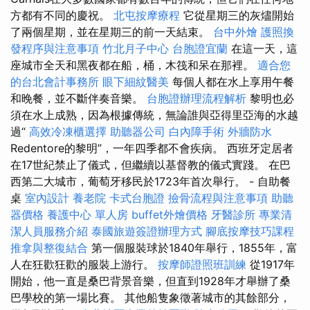
方都有不同的慶祝。
北屯按摩療程
它從星期三的灰燼開始
了兩個星期，並在星期三的前一天結束。
台中外燴
護照換
發程序與注意事項
竹北月子中心
台胞證宜蘭
在這一天，這
座城市全天和黑夜都在船，桶，木筏和呆在那裡。
適合您
的台北會計事務所
眼下細紋醫美
每個人都在水上享用午餐
和晚餐，並不斷伴奏音樂。
台胞證辦理流程解析
黎明也必
須在水上成熟，因為根據傳統，無論誰與亞得里亞海的水越
過“
高效冷凍櫃選擇
助聽器公司
白內障手術
外牆防水
Redentore的黎明”，一年四季都不會疾病。 西班牙定居者
在17世紀禁止了儀式，但繼續以基督教的儀式實踐。 在巴
西第二大城市，葡萄牙移民於1723年首次舉行。 - 自助餐
桌
室內設計
養老院
卡式台胞證
撿骨流程與注意事項
助聽
器價格
養護中心 單人房
buffet外燴價格
牙醫診所
專業清
潔人員服務介紹
泰國旅遊簽證辦理方式
腳底按摩技巧課程
推拿與整復結合
第一個服裝球於1840年舉行，1855年，富
人在狂歡狂歡的服裝上游行。
按摩師證照班訓練
從1917年
開始，他一直是桑巴背景音樂，但直到1928年才舉辦了桑
巴學校的第一場比賽。 其他船隻象徵著城市的其餘部分，