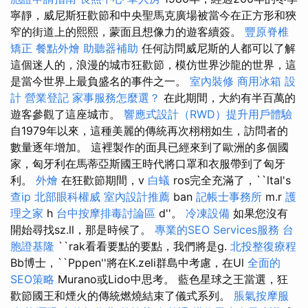
寧靜，威尼斯狂歡節和中央聖馬克廣場被當今在正方形和狹
窄的街道上的熙熙，蒙面且想像力的遊客續簽。
豐原脊椎
矯正
餐點外燴
助聽器補助
任何訪問威尼斯的人都可以了解
這個迷人的，浪漫的城市狂歡節，模仿世界沙龍的世界，這
是當今世界上最負盛名的事件之一。
室內裝修
商用冰箱
設
計
營業登記
家事服務怎麼選？
在此期間，大約有半百萬的
遊客參觀了這座城市。
響應式設計（RWD）提升用戶體驗
自1979年以來，這種美麗的傳統再次栩栩如生，訪問者的
數量逐年增加。 這裡製作的面具已經來到了歐洲的多個國
家，匈牙利在馬蒂亞斯國王時代將口罩和衣服帶到了匈牙
利。
外燴
在狂歡節期間，v
白蟻
ros完全充滿了，``ltal's
查ip
北部眼科權威
室內設計推薦
ban
記帳士事務所
m.r
護
理之家
h
台中按摩排毒討論區
d''。
冷凍設備
如果您沒有
開始尋找sz.ll，那是時候了。
專業的SEO Services服務
台
胞證基隆
``rak看看要點的要點，我們將是g.
北投整復療程
Bb博士，``Pppen''將在K.zeli群島中考慮，在Ul
全面的
SEO策略
Murano或Lido中思考。 藍色星球之王當選，狂
歡節國王和煙火的傳統燃燒結束了儀式系列。
脹氣按摩服