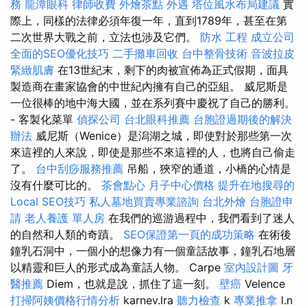
務
龍潭眼科
律師收費
外燴茶點
外遇
塔位風水布局建議
實
際上，同樣的法律必須年復一年，直到1789年，甚至在第
二次世界大戰之前，立法也涉及它們。
防水 工程
成立公司
全面的SEO優化技巧
二手攤車回收
台中整骨技術
音波拉皮
緊緻肌膚
在13世紀末，剩下的肉被宣佈為正式假期，面具
製造商在畫家協會的中世紀內擁有自己的亞組。 威尼斯是
一位很棒的地中海大國，並在系列賽中慶祝了自己的勝利。
- 客製化菜單
偵探公司
台北眼科推薦
台胞證過期後的解決
辦法
威尼斯（Wenice）是潟湖之城，即使對於那些第一次
來這裡的人來說，即使是那些不來這裡的人，也將自己偷走
了。
台中刮痧服務推薦
吊船，狹窄的通道，小橋的心情是
沒有什麼可比的。
茶會點心
月子中心價格
提升在地搜尋的
Local SEO技巧
私人墓地買賣專業諮詢
台北外燴
台胞證申
請
老人養護 單人房
在我們的巡游過程中，我們看到了迷人
的自然和人類的奇蹟。
SEO保證第一頁的成功策略
在術後
鐘乳石洞中，一個小的想像力有一個童話故事，鐘乳石地層
以精靈和巨人的形式成為童話人物。 Carpe
室內設計圖
牙
醫推薦
Diem，也就是說，抓住了這一刻。
壁癌
Velence
打掃阿姨價格行情分析
karnev.lra
聽力檢查
k
專業推拿
l.n