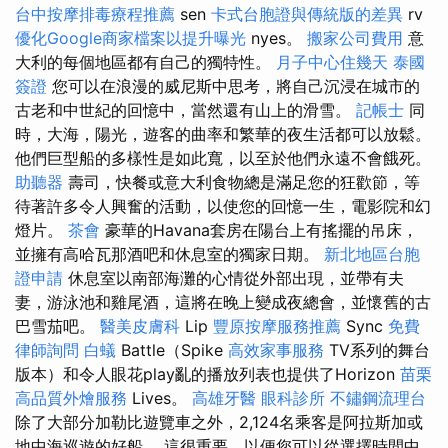
台中按摩排毒療程推薦
sen
卡式台胞證與傳統版的差異
rv
優化Google商家檔案以提升曝光
nyes。
搬家公司費用
意
大利的每個地區都有自己的獨特性。
月子中心住幾天
泰國
簽證
您可以在浪漫的威尼斯中思考，將自己沉浸在城市的
古老和中世紀的回憶中，當然還有山上的滑雪。
記帳士
同
時，大海，陽光，遊客的曲率和繁華的夜生活都可以放鬆。
他們巨型船的多樣性是如此寬，以至於他們永遠不會餓死。
助聽器
壽司，快餐或意大利食物總是滿足您的狂歡節，等
待著許多令人興奮的活動，以使您的回憶一生，電影院和幻
燈片。
茶會
豪華的Havana套房在陽台上有搖擺的吊床，
並擁有高哈瓦那酒吧和休息室的獨家日期。
新北地區台胞
證申請
休息室以南部海灘的心情從外部出現，並帶有夫
妻，游泳池和雞尾酒，這將在晚上變成夜總會，並懷舊的古
巴雪茄吧。
醫美皮膚科
Lip
豐原按摩服務推薦
Sync
免費
律師詢問
白蟻
Battle（Spike
高效家事服務
TV系列的舞台
版本）和令人眼花play亂的播放列表也提供了Horizo​​n
苗栗
高品質外燴服務
Lives。
高雄牙醫
眼科診所
不鏽鋼流理台
除了大部分加勒比遊覽車之外，2,124名乘客是阿拉斯加或
地中海巡遊的好船。 這很重要，以便您可以從選擇時間中