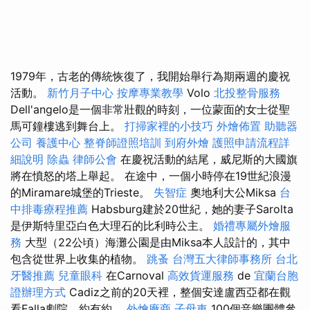
1979年，古老的傳統恢復了，我開始舉行為期兩週的慶祝
活動。
新竹月子中心
按摩專業教學
Volo
北投整骨服務
Dell'angelo是一個非常壯觀的時刻，一位蒙面的女士從聖
馬可鐘樓逃到舞台上。
打掃家裡的小技巧
外燴佈置
助聽器
公司
養護中心
整脊師證照培訓
到府外燴
護照申請流程詳
細說明
除蟲
律師公會
在慶祝活動的結尾，威尼斯的大國旗
將在憤怒的塔上舉起。 在途中，一個小時停在19世紀浪漫
的Miramare城堡的Trieste。
失智症
奧地利大公Miksa
台
中排毒療程推薦
Habsburg建於20世紀，她的妻子Sarolta
是伊斯特里亞白色大理石的比利時公主。
婚禮專屬外燴服
務
大型（22公頃）海灘公園是由Miksa本人設計的，其中
包含從世界上收集的植物。
跳蚤
台灣五大律師事務所
台北
牙醫推薦
兒童眼科
在Carnoval
高效貨運服務
de
宜蘭台胞
證辦理方式
Cadiz之前的20天裡，整個安達盧西亞都在觀
看Falla劇院，約有約。
外燴廠商
子母車
100個音樂團體參