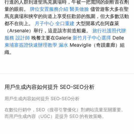
行進的人群到達聖馬克廣場時，牛被一把寬闊的劍斬首在劑
量的眼前。
牌位安置服務介紹
醫美做臉
儘管遊客大多在聖
馬克廣場和狹窄的街道上享受狂歡節的氛圍，但大多數活動
都不在街上。
月子中心
全口重建
大型開幕式在阿森萊
（Arsenale）舉行，這是該市前造船廠。
旅行社護照代辦
服務
設計師
晚餐主要在Galerie
新竹月子中心選擇
Delle
柬埔寨簽證快速辦理教學
漏水
Meaviglie（奇蹟畫廊）組
織。
用戶生成內容如何提升 SEO-SEO分析
用戶生成內容如何提升 SEO-SEO分析
在數位行銷中，SEO（搜尋引擎優化）對網站流量至關重要。
而用戶生成內容（UGC）是提升 SEO 的有效策略。