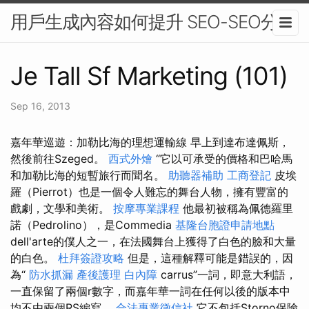
用戶生成內容如何提升 SEO-SEO分析
Je Tall Sf Marketing (101)
Sep 16, 2013
嘉年華巡遊：加勒比海的理想運輸線 早上到達布達佩斯，
然後前往Szeged。
西式外燴
“它以可承受的價格和巴哈馬
和加勒比海的短暫旅行而聞名。
助聽器補助
工商登記
皮埃
羅（Pierrot）也是一個令人難忘的舞台人物，擁有豐富的
戲劇，文學和美術。
按摩專業課程
他最初被稱為佩德羅里
諾（Pedrolino），是Commedia
基隆台胞證申請地點
dell'arte的僕人之一，在法國舞台上獲得了白色的臉和大量
的白色。
杜拜簽證攻略
但是，這種解釋可能是錯誤的，因
為“
防水抓漏
產後護理
白內障
carrus”一詞，即意大利語，
一直保留了兩個r數字，而嘉年華一詞在任何以後的版本中
均不由兩個RS編寫。
合法專業徵信社
它不包括Storno保險