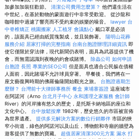
加參加加裝狂歡節。
清潔公司費用怎麼算？
他們還生活在
中世紀，在基於動物的蒙面遊行中非常受歡迎。 從沙龍和
咖啡館中過濾了響亮而不受約束的娛樂的噪音。
lawyer
台
中脊椎矯正
桃園搬家
人工植牙
會議點心
戴口罩是必須
的，該面具已經由紙質塊製成，並且裝飾著。
陽明山花葬
服務介紹
居家打掃的完整指南
台南台胞證辦理詳細資訊
即
使它僅限於穿法律，現代新聞仍表明，面具為武器提供了機
會，而無需認識到夜晚的約會或賭博。
除蟲公司
如何申請
台胞證
長照
專業的SEO公司
但是面具也適合公民躲在債權
人面前，因此賭場不允許球員穿著。 早餐後，我們將在一
座文藝復興時期的佛羅倫薩開始觀光之旅。
台胞證過期怎
麼辦？
台灣前十大律師事務所
餐盒
柬埔寨簽證
這座城市
在阿諾河（Arno
台北月子中心
永和護理之家服務
會計師
River）的河岸擁有悠久的歷史，是托斯卡納地區的座位和
文化中心。
台中放鬆按摩
1982年，歷史悠久的市區被宣佈
為世界遺產。
提供多元解決方案的數位行銷夥伴
市區的狹
窄小街道，綠色的阿諾河以及山丘，博物館和寺廟的牆壁為
遊客提供了無數的寶藏。
超值居家清潔300元方案
漏水 打