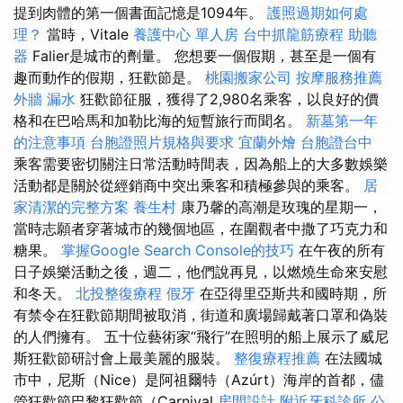
提到肉體的第一個書面記憶是1094年。
護照過期如何處
理？
當時，Vitale
養護中心 單人房
台中抓龍筋療程
助聽
器
Falier是城市的劑量。 您想要一個假期，甚至是一個有
趣而動作的假期，狂歡節是。
桃園搬家公司
按摩服務推薦
外牆 漏水
狂歡節征服，獲得了2,980名乘客，以良好的價
格和在巴哈馬和加勒比海的短暫旅行而聞名。
新墓第一年
的注意事項
台胞證照片規格與要求
宜蘭外燴
台胞證台中
乘客需要密切關注日常活動時間表，因為船上的大多數娛樂
活動都是關於從經銷商中突出乘客和積極參與的乘客。
居
家清潔的完整方案
養生村
康乃馨的高潮是玫瑰的星期一，
當時志願者穿著城市的幾個地區，在圍觀者中撒了巧克力和
糖果。
掌握Google Search Console的技巧
在午夜的所有
日子娛樂活動之後，週二，他們說再見，以燃燒生命來安慰
和冬天。
北投整復療程
假牙
在亞得里亞斯共和國時期，所
有禁令在狂歡節期間被取消，街道和廣場歸戴著口罩和偽裝
的人們擁有。 五十位藝術家“飛行”在照明的船上展示了威尼
斯狂歡節研討會上最美麗的服裝。
整復療程推薦
在法國城
市中，尼斯（Nice）是阿祖爾特（Azúrt）海岸的首都，儘
管狂歡節巴黎狂歡節（Carnival
房間設計
附近牙科診所
公